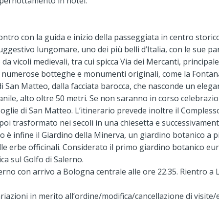
e pernottamento in hotel.
ontro con la guida e inizio della passeggiata in centro stor
uggestivo lungomare, uno dei più belli d’Italia, con le sue pa
a vicoli medievali, tra cui spicca Via dei Mercanti, principal
umerose botteghe e monumenti originali, come la Fontana del
i San Matteo, dalla facciata barocca, che nasconde un elegan
anile, alto oltre 50 metri. Se non saranno in corso celebrazion
oglie di San Matteo. L’itinerario prevede inoltre il Compless
oi trasformato nei secoli in una chiesetta e successivamente
 è infine il Giardino della Minerva, un giardino botanico a più
le erbe officinali. Considerato il primo giardino botanico eu
ca sul Golfo di Salerno.
erno con arrivo a Bologna centrale alle ore 22.35. Rientro a
azioni in merito all’ordine/modifica/cancellazione di visite