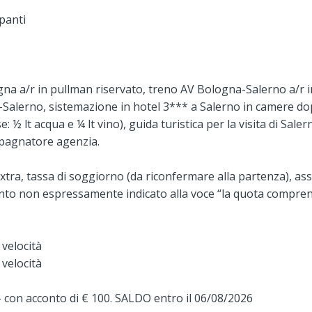
panti
a a/r in pullman riservato, treno AV Bologna-Salerno a/r i
-Salerno, sistemazione in hotel 3*** a Salerno in camere do
½ lt acqua e ¼ lt vino), guida turistica per la visita di Saler
mpagnatore agenzia.
xtra, tassa di soggiorno (da riconfermare alla partenza), as
nto non espressamente indicato alla voce “la quota compren
 velocità
 velocità
 con acconto di € 100. SALDO entro il 06/08/2026