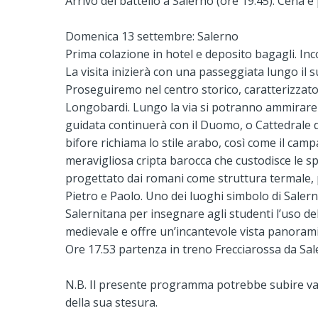
Arrivo del battello a Salerno (ore 19.45). Cena 
Domenica 13 settembre: Salerno
Prima colazione in hotel e deposito bagagli. Inc
La visita inizierà con una passeggiata lungo il s
Proseguiremo nel centro storico, caratterizzato d
Longobardi. Lungo la via si potranno ammirare n
guidata continuerà con il Duomo, o Cattedrale d
bifore richiama lo stile arabo, così come il camp
meravigliosa cripta barocca che custodisce le sp
progettato dai romani come struttura termale, p
Pietro e Paolo. Uno dei luoghi simbolo di Salerno
Salernitana per insegnare agli studenti l’uso del
medievale e offre un’incantevole vista panorami
Ore 17.53 partenza in treno Frecciarossa da Sal
N.B. Il presente programma potrebbe subire vari
della sua stesura.