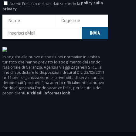
policy sulla
Accetti l'utilizzo dei tuoi dati secondo la
privacy
In seguito alle nuove disposizioni normative in ambito
turistico che hanno previsto lo scioglimento del Fondo
Nazionale di Garanzia, Agenzia Viaggi Zaganelli S.R.L., al
fine di soddisfare le disposizioni di cui al D.L. 23/05/2011
nr.11 per l’organizzazione e la rivendita di servizi turistici
denominati “pacchetti”, ha aderito ufficialmente al nuovo
fondo di garanzia Fondo vacanze felici, per la tutela dei
propri clienti.
Richiedi informazioni!