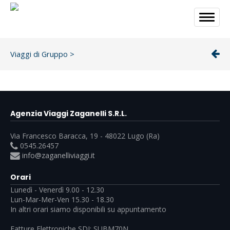
Viaggi di Gruppo
>
Agenzia Viaggi Zaganelli S.R.L.
Via Francesco Baracca, 19 - 48022 Lugo (Ra)
0545.26457
info@zaganelliviaggi.it
Orari
Lunedì - Venerdì 9.00 - 12.30
Lun-Mar-Mer-Ven 15.30 - 18.30
In altri orari siamo disponibili su appuntamento
Fatture Elettroniche SDI: SUBM70N