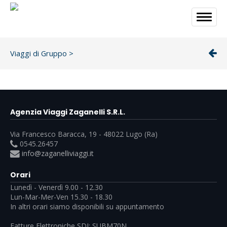
Viaggi di Gruppo
>
Agenzia Viaggi Zaganelli S.R.L.
Via Francesco Baracca, 19 - 48022 Lugo (Ra)
0545.26457
info@zaganelliviaggi.it
Orari
Lunedì - Venerdì 9.00 - 12.30
Lun-Mar-Mer-Ven 15.30 - 18.30
In altri orari siamo disponibili su appuntamento
Fatture Elettroniche SDI: SUBM70N