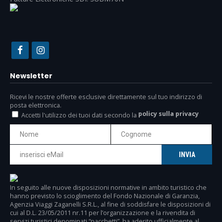
Newsletter
Ricevi le nostre offerte esclusive direttamente sul tuo indirizzo di
posta elettronica.
policy sulla privacy
Accetti l'utilizzo dei tuoi dati secondo la
In seguito alle nuove disposizioni normative in ambito turistico che
hanno previsto lo scioglimento del Fondo Nazionale di Garanzia,
Agenzia Viaggi Zaganelli S.R.L., al fine di soddisfare le disposizioni di
cui al D.L. 23/05/2011 nr.11 per l’organizzazione e la rivendita di
servizi turistici denominati “pacchetti”, ha aderito ufficialmente al