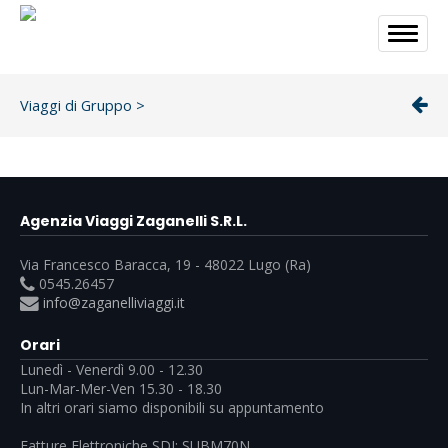
Viaggi di Gruppo
>
Agenzia Viaggi Zaganelli S.R.L.
Via Francesco Baracca, 19 - 48022 Lugo (Ra)
0545.26457
info@zaganelliviaggi.it
Orari
Lunedì - Venerdì 9.00 - 12.30
Lun-Mar-Mer-Ven 15.30 - 18.30
In altri orari siamo disponibili su appuntamento
Fatture Elettroniche SDI: SUBM70N