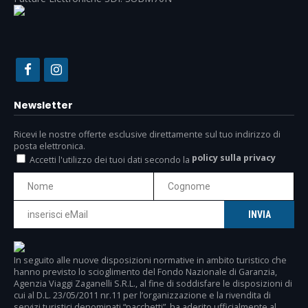
Newsletter
Ricevi le nostre offerte esclusive direttamente sul tuo indirizzo di
posta elettronica.
policy sulla privacy
Accetti l'utilizzo dei tuoi dati secondo la
In seguito alle nuove disposizioni normative in ambito turistico che
hanno previsto lo scioglimento del Fondo Nazionale di Garanzia,
Agenzia Viaggi Zaganelli S.R.L., al fine di soddisfare le disposizioni di
cui al D.L. 23/05/2011 nr.11 per l’organizzazione e la rivendita di
servizi turistici denominati “pacchetti”, ha aderito ufficialmente al