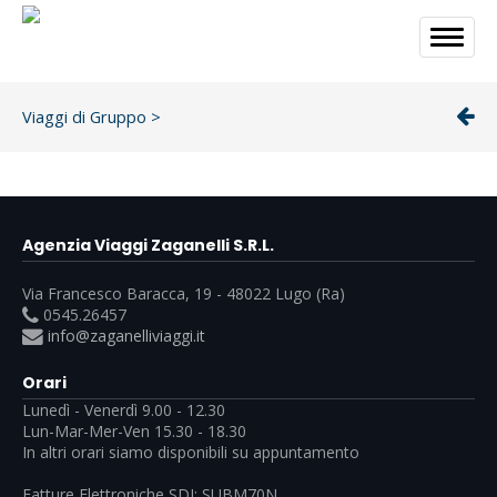
Viaggi di Gruppo
>
Agenzia Viaggi Zaganelli S.R.L.
Via Francesco Baracca, 19 - 48022 Lugo (Ra)
0545.26457
info@zaganelliviaggi.it
Orari
Lunedì - Venerdì 9.00 - 12.30
Lun-Mar-Mer-Ven 15.30 - 18.30
In altri orari siamo disponibili su appuntamento
Fatture Elettroniche SDI: SUBM70N